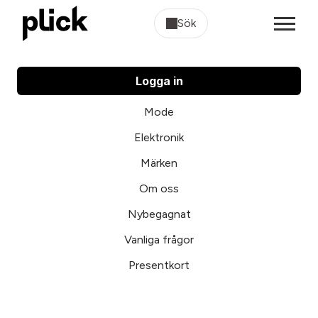
Sök
Logga in
Mode
Elektronik
Märken
Om oss
Nybegagnat
Vanliga frågor
Presentkort