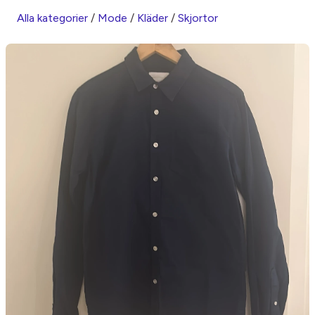
Alla kategorier
/
Mode
/
Kläder
/
Skjortor