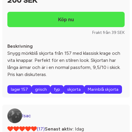
200 SEK
Frakt från 39 SEK
Beskrivning
Snygg mörkblå skjorta från 157 med klassisk krage och
vita knappar. Perfekt för en stilren look. Skjortan har
långa ärmar och är i en normal passform, 9,5/10 i skick.
Pris kan diskuteras.
lager 157
grisch
fyp
skjorta
Marinblå skjorta
Isac
(17)
Senast aktiv:
Idag