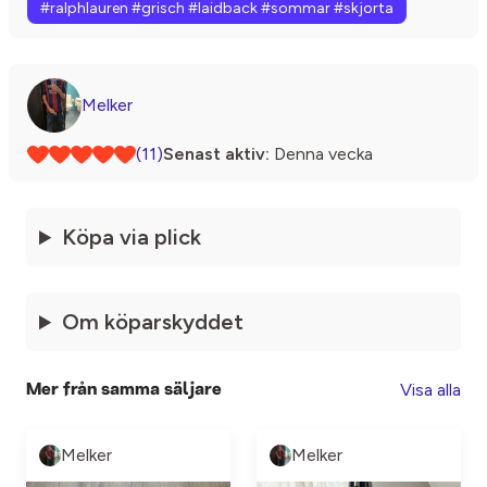
#ralphlauren #grisch #laidback #sommar #skjorta
Melker
(11)
Senast aktiv:
Denna vecka
Köpa via plick
Om köparskyddet
Visa alla
Mer från samma säljare
Melker
Melker