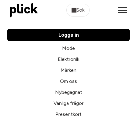
Sök
Logga in
Mode
Elektronik
Märken
Om oss
Nybegagnat
Vanliga frågor
Presentkort