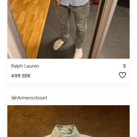
Ralph Lauren
S
499 SEK
Armerocloset