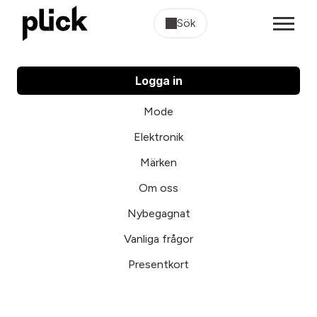
Sök
Logga in
Mode
Elektronik
Märken
Om oss
Nybegagnat
Vanliga frågor
Presentkort