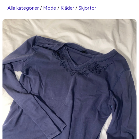
Alla kategorier
/
Mode
/
Kläder
/
Skjortor