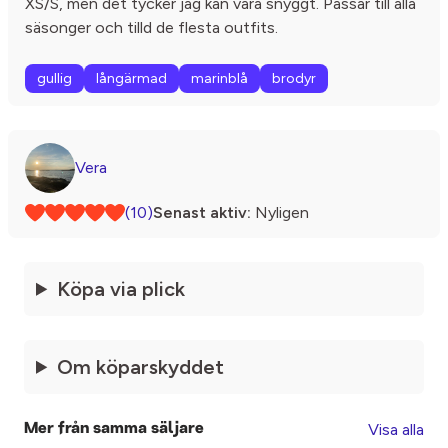
XS/S, men det tycker jag kan vara snyggt. Passar till alla
säsonger och tilld de flesta outfits.
gullig
långärmad
marinblå
brodyr
Vera
(10)
Senast aktiv:
Nyligen
Köpa via plick
Om köparskyddet
Visa alla
Mer från samma säljare