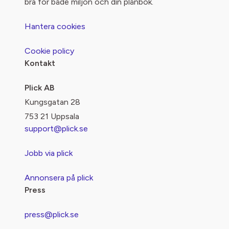
bra för både miljön och din plånbok.
Hantera cookies
Cookie policy
Kontakt
Plick AB
Kungsgatan 28
753 21 Uppsala
support@plick.se
Jobb via plick
Annonsera på plick
Press
press@plick.se