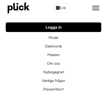
Sök
Logga in
Mode
Elektronik
Märken
Om oss
Nybegagnat
Vanliga frågor
Presentkort