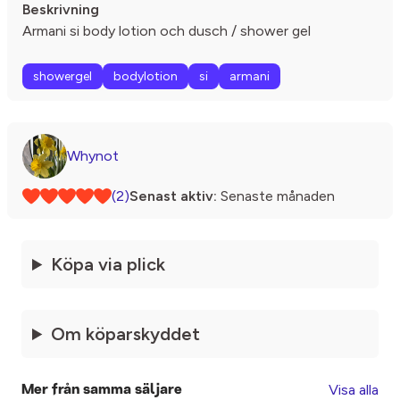
Beskrivning
Armani si body lotion och dusch / shower gel
showergel
bodylotion
si
armani
Whynot
(2)
Senast aktiv:
Senaste månaden
Köpa via plick
Om köparskyddet
Visa alla
Mer från samma säljare