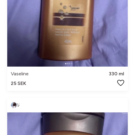
Vaseline
330 ml
25 SEK
𝓥