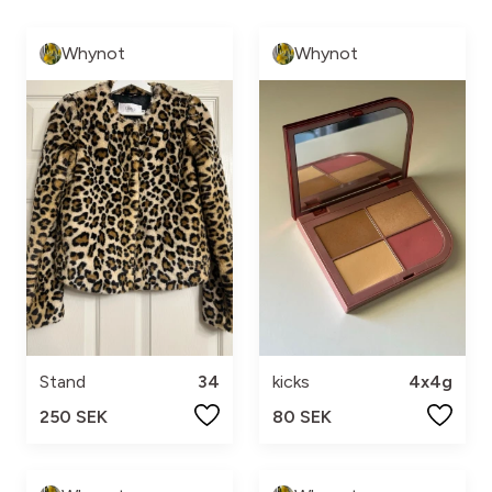
Whynot
Whynot
Stand
34
kicks
4x4g
250 SEK
80 SEK