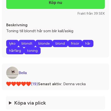
Frakt från 39 SEK
Beskrivning
Toning till blondt hår som blir kall/askig
lyko
blondt
blonde
blond
frisör
hår
hårfärg
toning
Bella
(19)
Senast aktiv:
Denna vecka
Köpa via plick