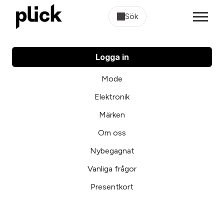
Sök
Logga in
Mode
Elektronik
Märken
Om oss
Nybegagnat
Vanliga frågor
Presentkort