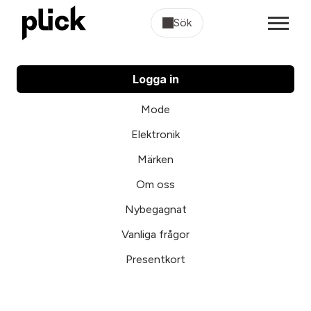
Sök
Logga in
Mode
Elektronik
Märken
Om oss
Nybegagnat
Vanliga frågor
Presentkort