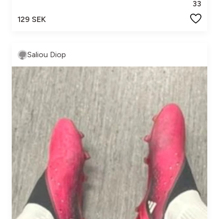
33
129 SEK
Saliou Diop