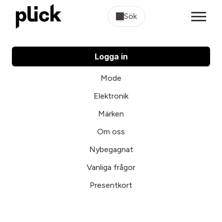
Sök
Logga in
Mode
Elektronik
Märken
Om oss
Nybegagnat
Vanliga frågor
Presentkort