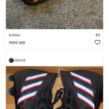
Adidas
42
1999 SEK
56646