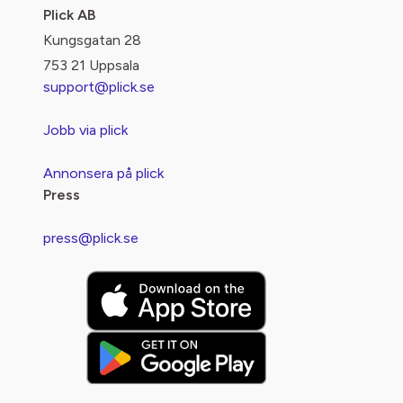
Plick AB
Kungsgatan 28
753 21 Uppsala
support@plick.se
Jobb via plick
Annonsera på plick
Press
press@plick.se