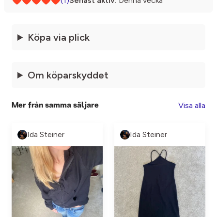
(1)
Senast aktiv:
Denna vecka
Köpa via plick
Om köparskyddet
Visa alla
Mer från samma säljare
Ida Steiner
Ida Steiner