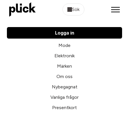
Sök
Logga in
Mode
Elektronik
Märken
Om oss
Nybegagnat
Vanliga frågor
Presentkort