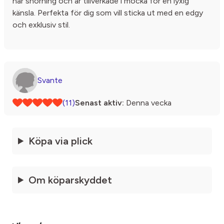
har snörning och är tillverkade i mocka för en lyxig
känsla. Perfekta för dig som vill sticka ut med en edgy
och exklusiv stil.
Svante
(11)
Senast aktiv:
Denna vecka
Köpa via plick
Om köparskyddet