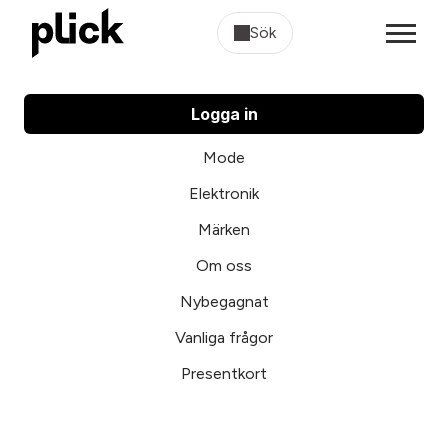
Sök
Logga in
Mode
Elektronik
Märken
Om oss
Nybegagnat
Vanliga frågor
Presentkort