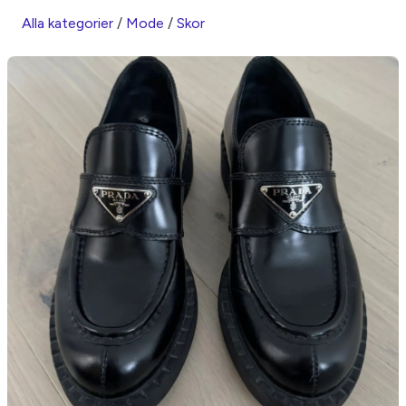
Alla kategorier
/
Mode
/
Skor