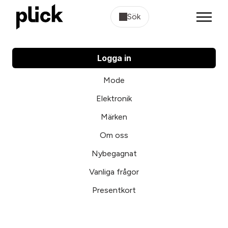
Sök
Logga in
Mode
Elektronik
Märken
Om oss
Nybegagnat
Vanliga frågor
Presentkort