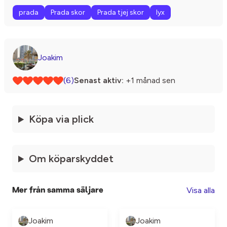
prada
Prada skor
Prada tjej skor
lyx
Joakim
(6)
Senast aktiv:
+1 månad sen
Köpa via plick
Om köparskyddet
Visa alla
Mer från samma säljare
Joakim
Joakim