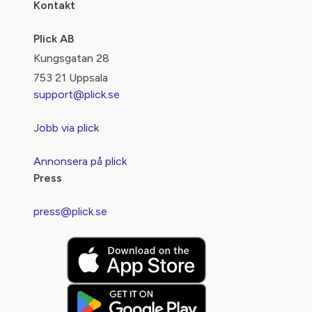
Kontakt
Plick AB
Kungsgatan 28
753 21 Uppsala
support@plick.se
Jobb via plick
Annonsera på plick
Press
press@plick.se