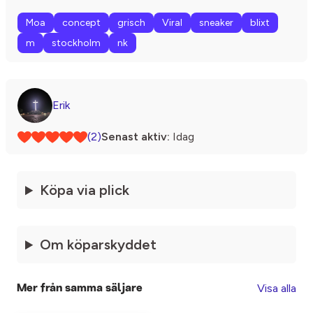
Moa
concept
grisch
Viral
sneaker
blixt
m
stockholm
nk
Erik
(2)
Senast aktiv:
Idag
Köpa via plick
Om köparskyddet
Visa alla
Mer från samma säljare