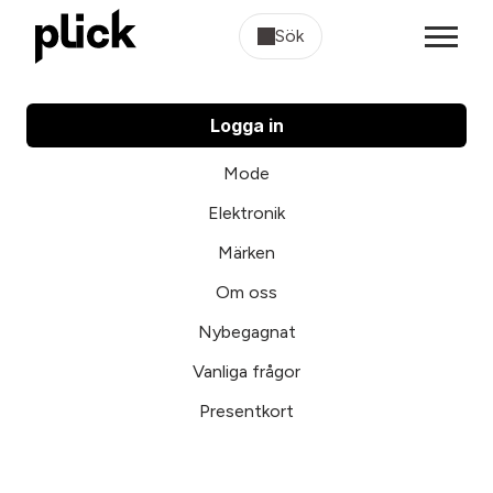
Sök
Logga in
Mode
Elektronik
Märken
Om oss
Nybegagnat
Vanliga frågor
Presentkort