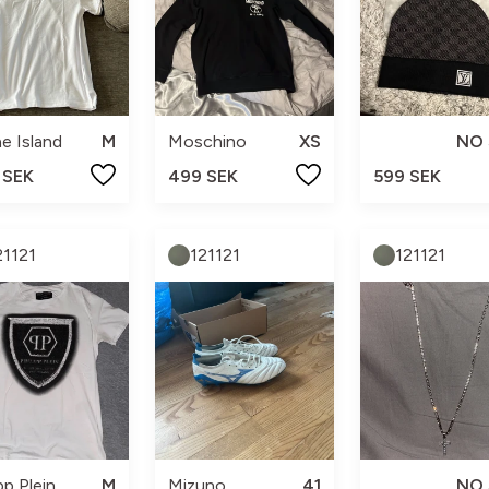
e Island
M
Moschino
XS
NO 
 SEK
499 SEK
599 SEK
21121
121121
121121
pp Plein
M
Mizuno
41
NO 