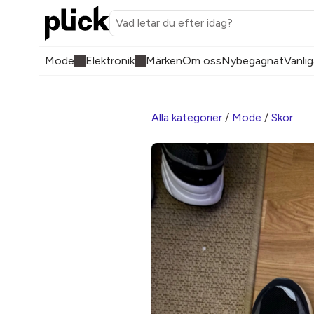
Mode
Elektronik
Märken
Om oss
Nybegagnat
Vanlig
Alla kategorier
/
Mode
/
Skor