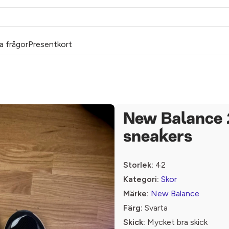
a frågor
Presentkort
New Balance 
sneakers
Storlek:
42
Kategori:
Skor
Märke:
New Balance
Färg:
Svarta
Skick:
Mycket bra skick