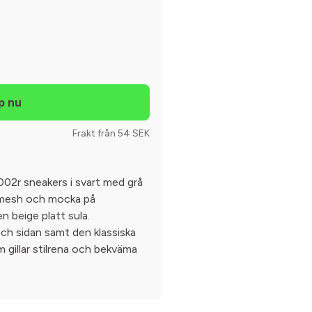
Frakt från 54 SEK
002r sneakers i svart med grå
r mesh och mocka på
n beige platt sula.
och sidan samt den klassiska
 gillar stilrena och bekväma