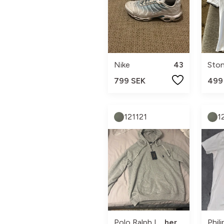
Nike
43
Ston
799 SEK
499
121121
1
Polo Ralph Lauren
herr m
Phili