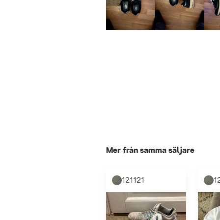
Mer från samma säljare
121121
1