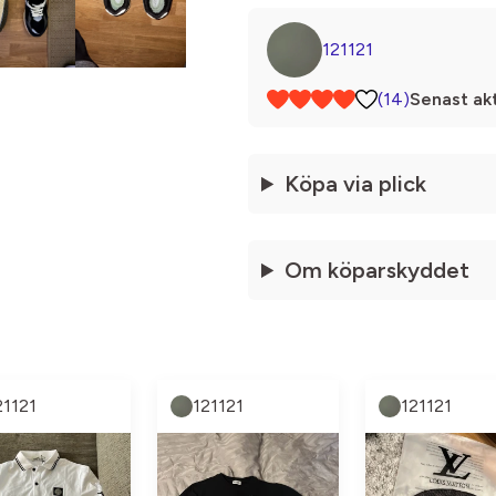
121121
(14)
Senast akt
Köpa via plick
Om köparskyddet
21121
121121
121121