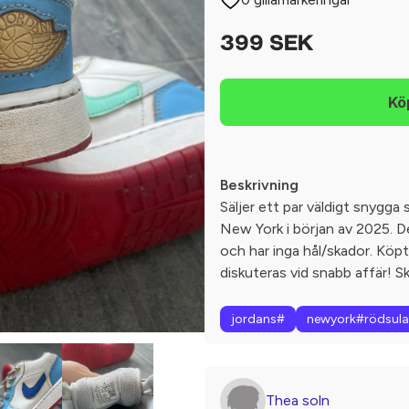
399 SEK
Beskrivning
Säljer ett par väldigt snygga 
New York i början av 2025. D
och har inga hål/skador. Köpt
diskuteras vid snabb affär! S
jordans#
newyork#rödsula
Thea soln