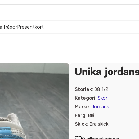
a frågor
Presentkort
Unika jordans
Storlek:
38 1/2
Kategori:
Skor
Märke:
Jordans
Färg:
Blå
Skick:
Bra skick
0 gillamarkeringar