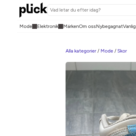
Mode
Elektronik
Märken
Om oss
Nybegagnat
Vanlig
Alla kategorier
/
Mode
/
Skor