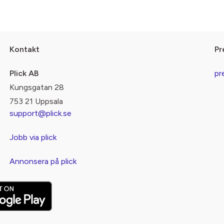
Kontakt
Pr
Plick AB
pr
Kungsgatan 28
753 21 Uppsala
support@plick.se
Jobb via plick
Annonsera på plick