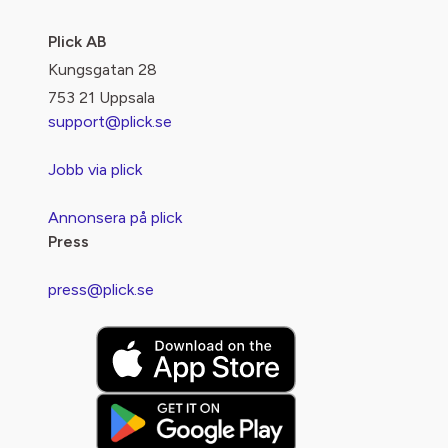
Plick AB
Kungsgatan 28
753 21 Uppsala
support@plick.se
Jobb via plick
Annonsera på plick
Press
press@plick.se