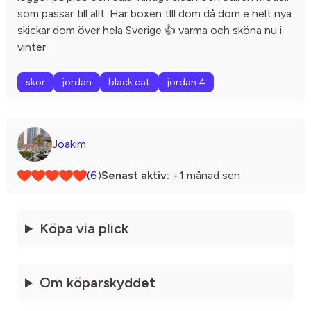
som passar till allt. Har boxen tlll dom då dom e helt nya
skickar dom över hela Sverige 👍 varma och sköna nu i
vinter
skor
jordan
black cat
jordan 4
Joakim
(6)
Senast aktiv:
+1 månad sen
Köpa via plick
Om köparskyddet