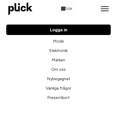
Sök
Logga in
Mode
Elektronik
Märken
Om oss
Nybegagnat
Vanliga frågor
Presentkort