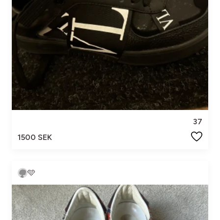
37
1500 SEK
🩵