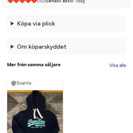
(10)
Senast aktiv:
Idag
Köpa via plick
Om köparskyddet
Visa alla
Mer från samma säljare
Svante