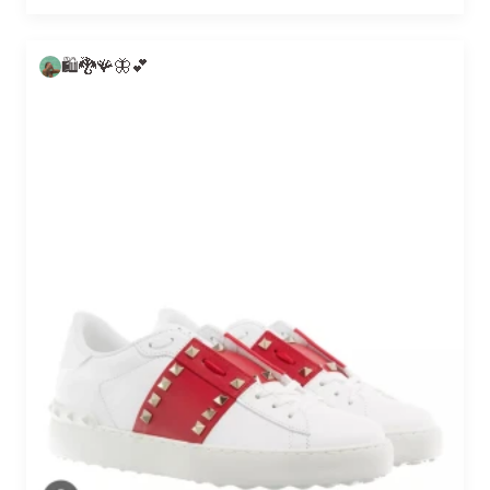
🛍🐉🪸🦋💕