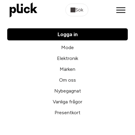
Sök
Logga in
Mode
Elektronik
Märken
Om oss
Nybegagnat
Vanliga frågor
Presentkort