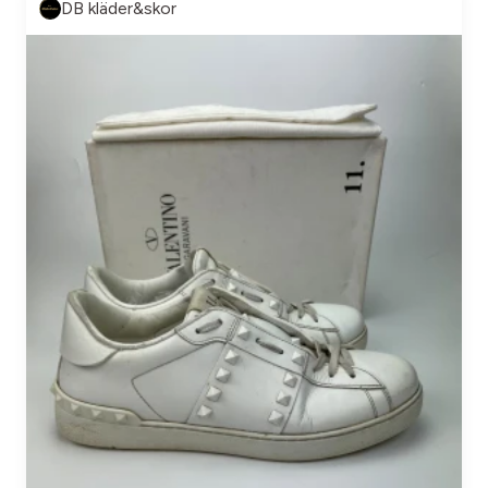
DB kläder&skor