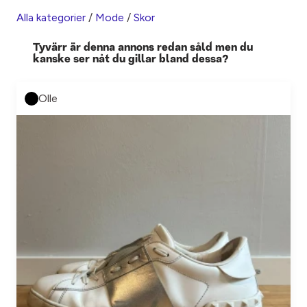
Alla kategorier
/
Mode
/
Skor
Tyvärr är denna annons redan såld men du
kanske ser nåt du gillar bland dessa?
Olle