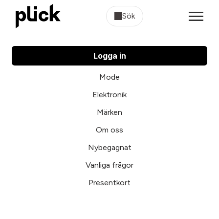
Sök
Logga in
Mode
Elektronik
Märken
Om oss
Nybegagnat
Vanliga frågor
Presentkort