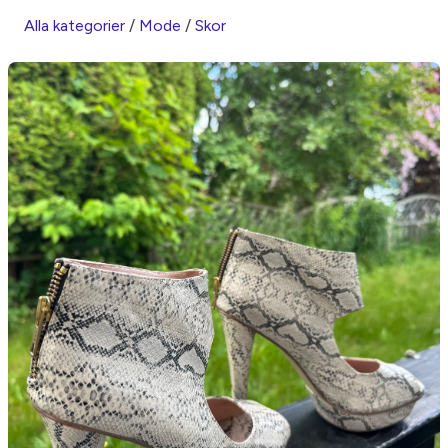
Alla kategorier
/
Mode
/
Skor