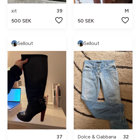
xit
39
M
500 SEK
50 SEK
Sellout
Sellout
37
Dolce & Gabbana
32