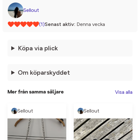
Sellout
(1)
Senast aktiv:
Denna vecka
Köpa via plick
Om köparskyddet
Visa alla
Mer från samma säljare
Sellout
Sellout