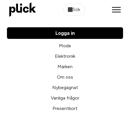
Sök
Logga in
Mode
Elektronik
Märken
Om oss
Nybegagnat
Vanliga frågor
Presentkort