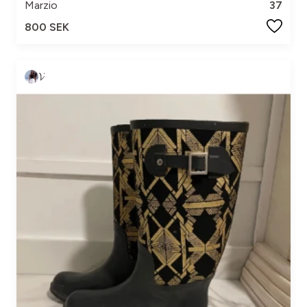
Marzio
37
800 SEK
𝓥