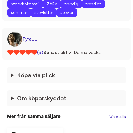
stockholmsstil
ZARA
trendig
trendigt
sommar
stövletter
stövlar
Tyra❤️‍🔥
(9)
Senast aktiv:
Denna vecka
Köpa via plick
Om köparskyddet
Visa alla
Mer från samma säljare