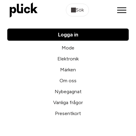
Sök
Logga in
Mode
Elektronik
Märken
Om oss
Nybegagnat
Vanliga frågor
Presentkort