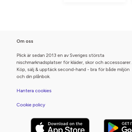
Om oss
Plick är sedan 2013 en av Sveriges största
nischmarknadsplatser för kläder, skor och accessoarer.
Köp, sälj & upptäck second-hand - bra för både miljön
och din plånbok.
Hantera cookies
Cookie policy