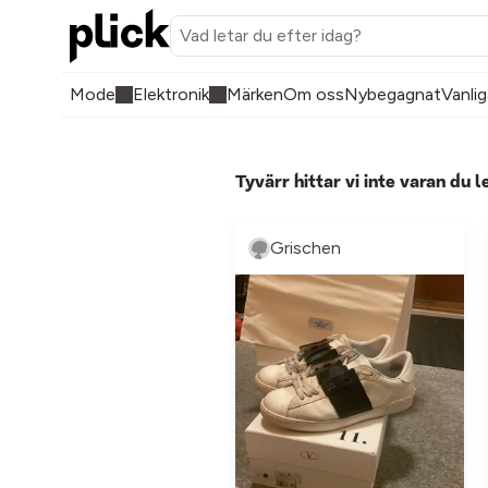
Mode
Elektronik
Märken
Om oss
Nybegagnat
Vanlig
Tyvärr hittar vi inte varan du l
Grischen