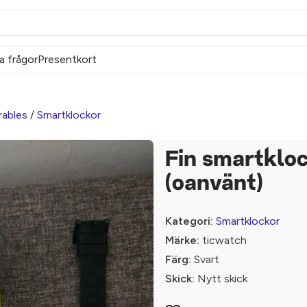
a frågor
Presentkort
ables
/
Smartklockor
Fin smartklo
(oanvänt)
Kategori:
Smartklockor
Märke:
ticwatch
Färg:
Svart
Skick:
Nytt skick