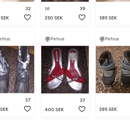
32
till
39
 SEK
250 SEK
385 SEK
etrus
Petrus
Petrus
37
37
 SEK
285 SEK
400 SEK