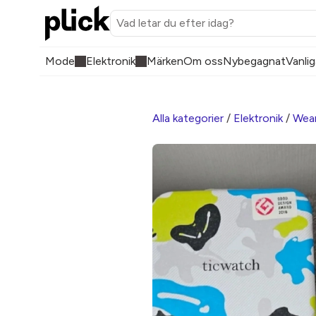
Mode
Elektronik
Märken
Om oss
Nybegagnat
Vanlig
Alla kategorier
/
Elektronik
/
Wear