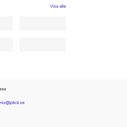
Visa alla
ess
ess@plick.se