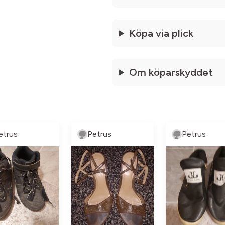
Köpa via plick
Om köparskyddet
etrus
Petrus
Petrus