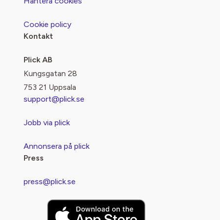
Hantera cookies
Cookie policy
Kontakt
Plick AB
Kungsgatan 28
753 21 Uppsala
support@plick.se
Jobb via plick
Annonsera på plick
Press
press@plick.se