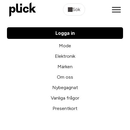
Sök
Logga in
Mode
Elektronik
Märken
Om oss
Nybegagnat
Vanliga frågor
Presentkort