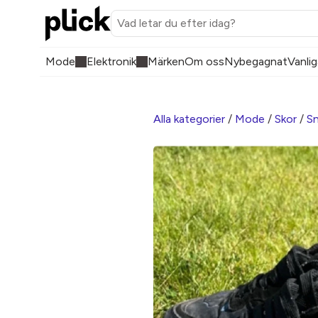
Mode
Elektronik
Märken
Om oss
Nybegagnat
Vanlig
Alla kategorier
/
Mode
/
Skor
/
Sn