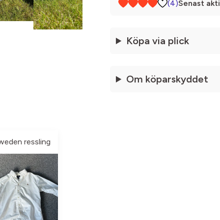
(4)
Senast akti
Köpa via plick
Om köparskyddet
weden ressling