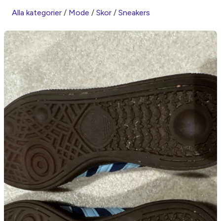
Alla kategorier
/
Mode
/
Skor
/
Sneakers