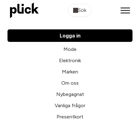
Sök
Logga in
Mode
Elektronik
Märken
Om oss
Nybegagnat
Vanliga frågor
Presentkort