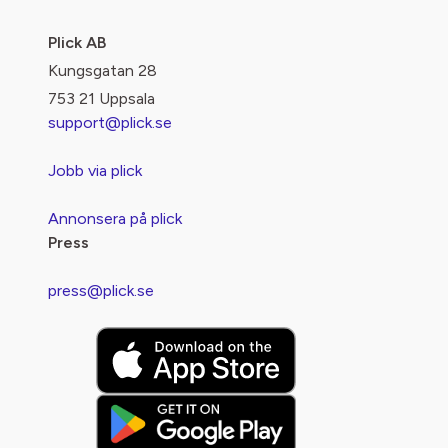
Plick AB
Kungsgatan 28
753 21 Uppsala
support@plick.se
Jobb via plick
Annonsera på plick
Press
press@plick.se