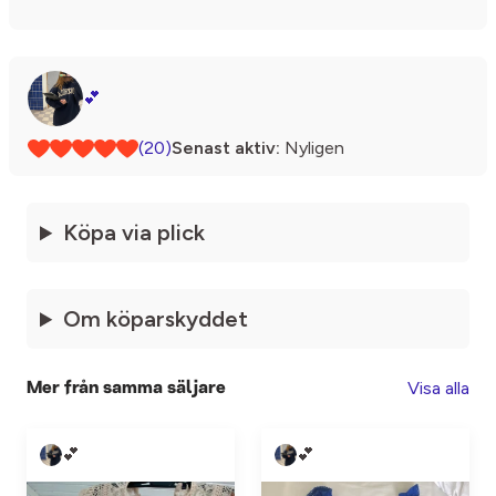
💕
(20)
Senast aktiv:
Nyligen
Köpa via plick
Om köparskyddet
Visa alla
Mer från samma säljare
💕
💕