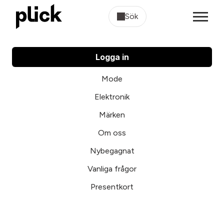
Sök
Logga in
Mode
Elektronik
Märken
Om oss
Nybegagnat
Vanliga frågor
Presentkort