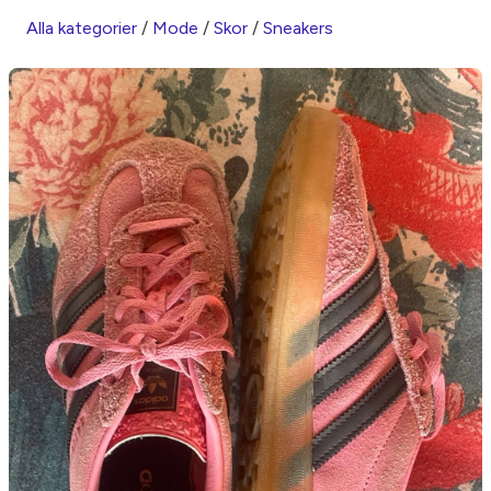
Alla kategorier
/
Mode
/
Skor
/
Sneakers