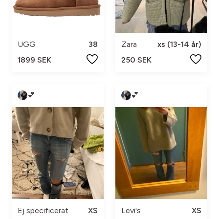
UGG
38
Zara
xs (13-14 år)
1899 SEK
250 SEK
💕
💕
Ej specificerat
XS
Levi's
XS