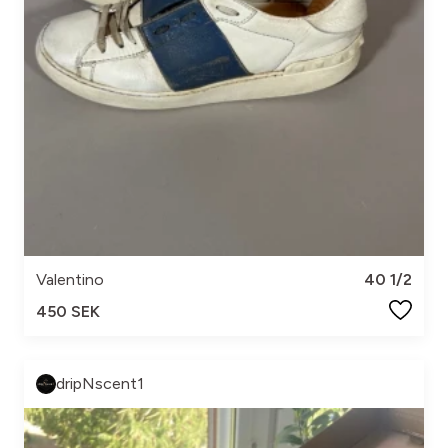
Valentino
40 1/2
450 SEK
dripNscent1