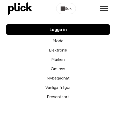
Sök
Logga in
Mode
Elektronik
Märken
Om oss
Nybegagnat
Vanliga frågor
Presentkort