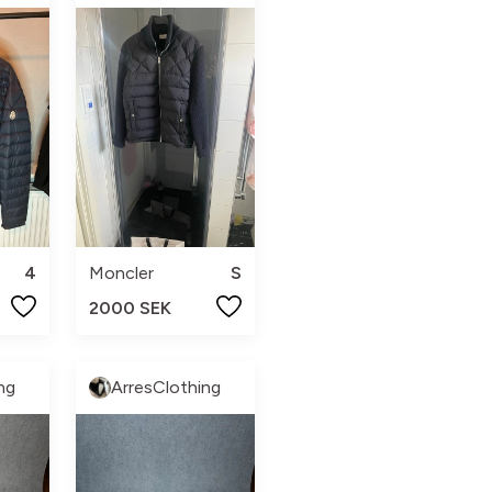
4
Moncler
S
2000 SEK
ng
ArresClothing