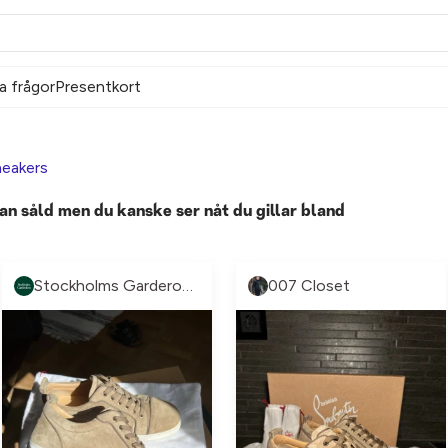
a frågor
Presentkort
eakers
an såld men du kanske ser nåt du gillar bland
Stockholms Garderoben
007 Closet