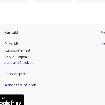
Kontakt
Pr
Plick AB
pr
Kungsgatan 28
753 21 Uppsala
support@plick.se
Jobb via plick
Annonsera på plick