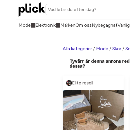
Mode
Elektronik
Märken
Om oss
Nybegagnat
Vanlig
Alla kategorier
/
Mode
/
Skor
/
Sn
Tyvärr är denna annons red
dessa?
Elite resell