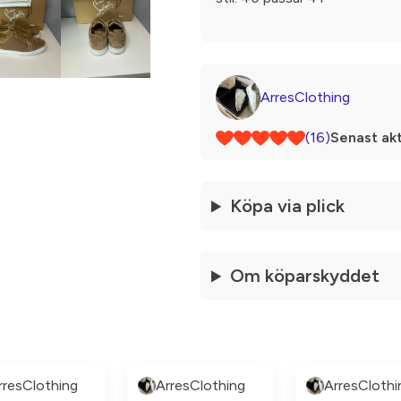
ArresClothing
(16)
Senast akt
Köpa via plick
Om köparskyddet
rresClothing
ArresClothing
ArresClothi