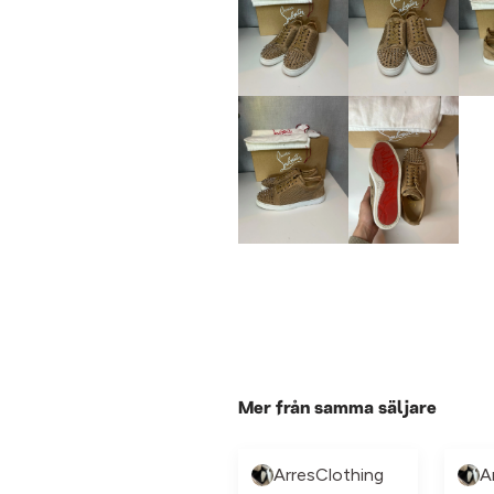
Mer från samma säljare
ArresClothing
A