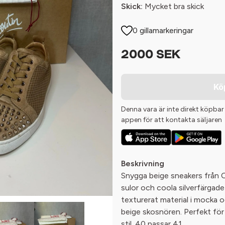
Skick:
Mycket bra skick
0 gillamarkeringar
2000 SEK
Kö
Denna vara är inte direkt köpbar
appen för att kontakta säljaren
Beskrivning
Snygga beige sneakers från 
sulor och coola silverfärgade 
texturerat material i mocka 
beige skosnören. Perfekt för 
stil. 40 passar 41