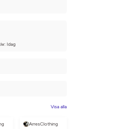
iv:
Idag
Visa alla
ng
ArresClothing