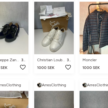
Giuseppe Zanotti
38
Christian Louboutin
39
Moncler
 SEK
1000 SEK
1000 SEK
rresClothing
ArresClothing
ArresClothi