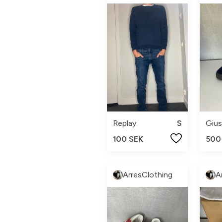
Replay
S
100 SEK
500
ArresClothing
A