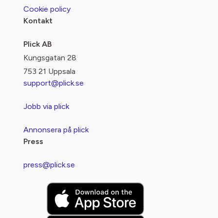
Cookie policy
Kontakt
Plick AB
Kungsgatan 28
753 21 Uppsala
support@plick.se
Jobb via plick
Annonsera på plick
Press
press@plick.se