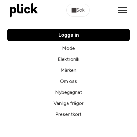
Sök
Logga in
Mode
Elektronik
Märken
Om oss
Nybegagnat
Vanliga frågor
Presentkort