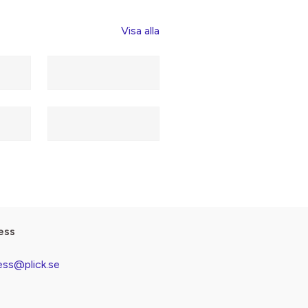
Visa alla
ess
ess@plick.se