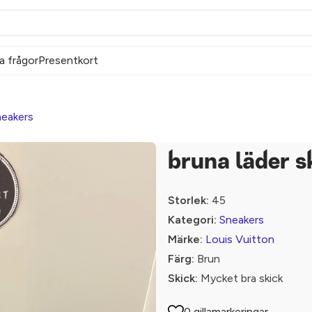
a frågor
Presentkort
eakers
bruna läder s
Storlek:
45
Kategori:
Sneakers
Märke:
Louis Vuitton
Färg:
Brun
Skick:
Mycket bra skick
0 gillamarkeringar