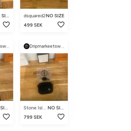
NO SIZE
dsquared2
NO SIZE
499 SEK
Dripmarkeetsweden
Dripmarkeetsweden
NO SIZE
Stone Island
NO SIZE
799 SEK