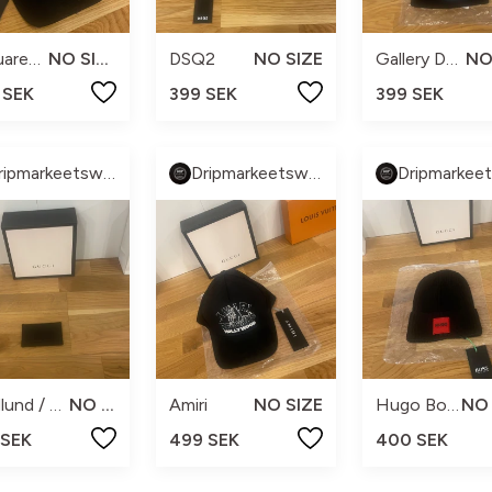
Dsquared2
NO SIZE
DSQ2
NO SIZE
Gallery Dept.
 SEK
399 SEK
399 SEK
Dripmarkeetsweden
Dripmarkeetsweden
sandlund / Hossain
NO SIZE
Amiri
NO SIZE
Hugo Boss
 SEK
499 SEK
400 SEK