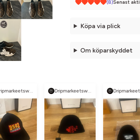
(8)
Senast akti
Köpa via plick
Om köparskyddet
Dripmarkeetsweden
Dripmarkeetsweden