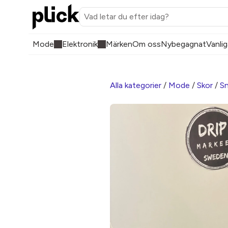
Mode
Elektronik
Märken
Om oss
Nybegagnat
Vanlig
Alla kategorier
/
Mode
/
Skor
/
Sn