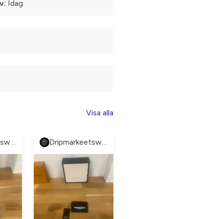
v:
Idag
Visa alla
Dripmarkeetsweden
Dripmarkeetsweden