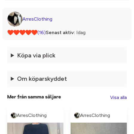
ArresClothing
(16)
Senast aktiv:
Idag
Köpa via plick
Om köparskyddet
Visa alla
Mer från samma säljare
ArresClothing
ArresClothing