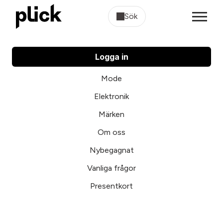
Sök
Logga in
Mode
Elektronik
Märken
Om oss
Nybegagnat
Vanliga frågor
Presentkort