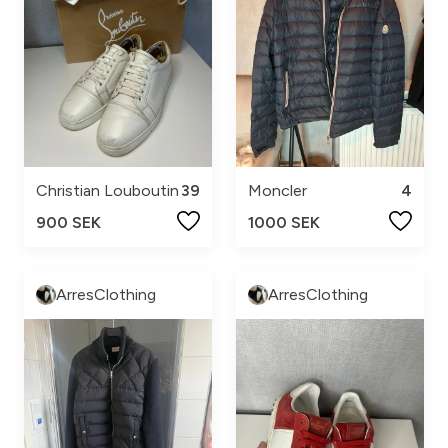
Christian Louboutin
39
Moncler
4
900 SEK
1000 SEK
ArresClothing
ArresClothing