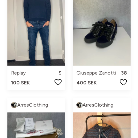
Replay
S
Giuseppe Zanotti
38
100 SEK
400 SEK
ArresClothing
ArresClothing