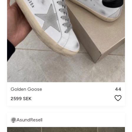
Golden Goose
44
2599 SEK
AsundResell