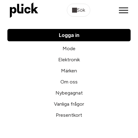
Sök
Logga in
Mode
Elektronik
Märken
Om oss
Nybegagnat
Vanliga frågor
Presentkort