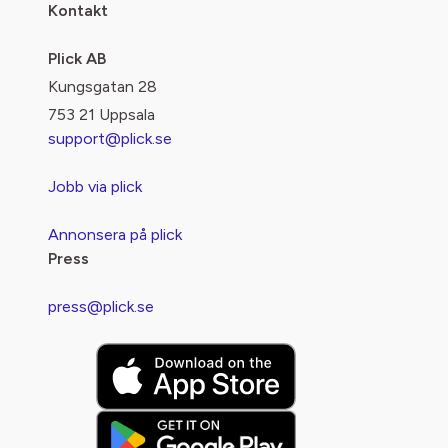
Kontakt
Plick AB
Kungsgatan 28
753 21 Uppsala
support@plick.se
Jobb via plick
Annonsera på plick
Press
press@plick.se