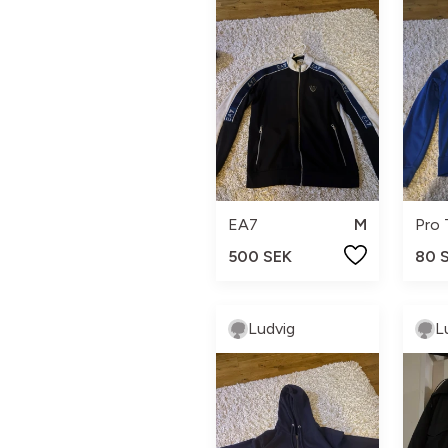
EA7
M
Pro
500 SEK
80 
Ludvig
L