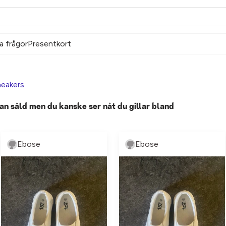
a frågor
Presentkort
eakers
an såld men du kanske ser nåt du gillar bland
Ebose
Ebose