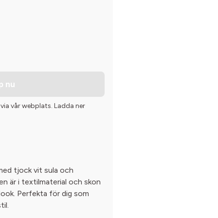
p nu
 via vår webplats. Ladda ner
ed tjock vit sula och
n är i textilmaterial och skon
look. Perfekta för dig som
il.