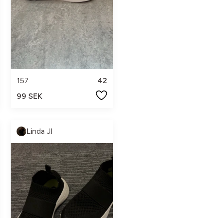
157
42
99 SEK
Linda Jl