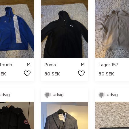
 Touch
M
Puma
M
Lager 157
SEK
80 SEK
80 SEK
udvig
Ludvig
Ludvig