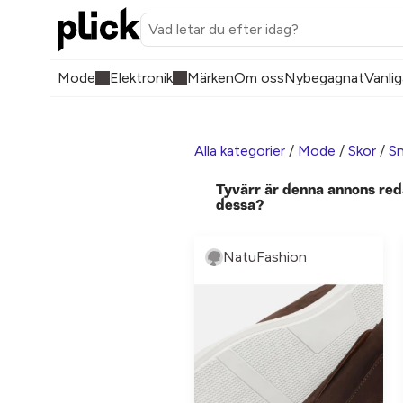
Mode
Elektronik
Märken
Om oss
Nybegagnat
Vanlig
Alla kategorier
/
Mode
/
Skor
/
Sn
Tyvärr är denna annons red
dessa?
NatuFashion