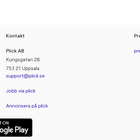
Kontakt
Pr
Plick AB
pr
Kungsgatan 28
753 21 Uppsala
support@plick.se
Jobb via plick
Annonsera på plick