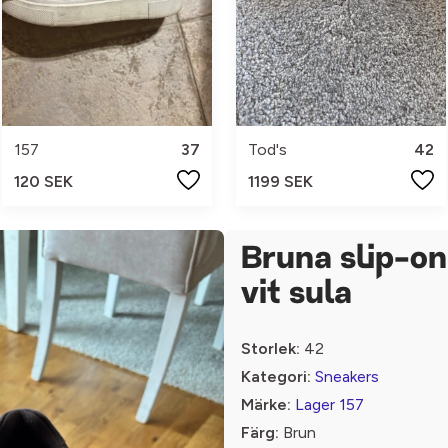
157
37
Tod's
42
120 SEK
1199 SEK
Bruna slip-o
vit sula
Storlek:
42
Kategori:
Sneakers
Märke:
Lager 157
Färg:
Brun