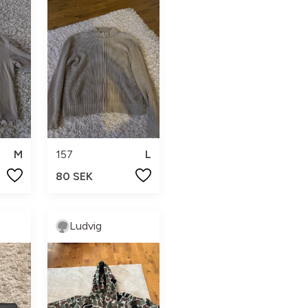
M
157
L
80 SEK
Ludvig