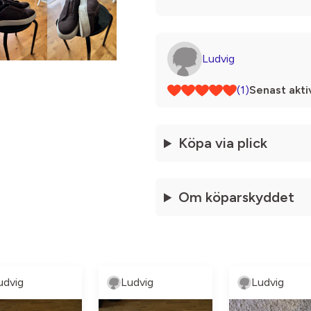
Ludvig
(1)
Senast akti
Köpa via plick
Om köparskyddet
udvig
Ludvig
Ludvig