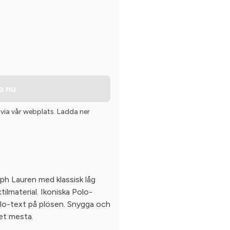
p nu
 via vår webplats. Ladda ner
lph Lauren med klassisk låg
xtilmaterial. Ikoniska Polo-
olo-text på plösen. Snygga och
det mesta.