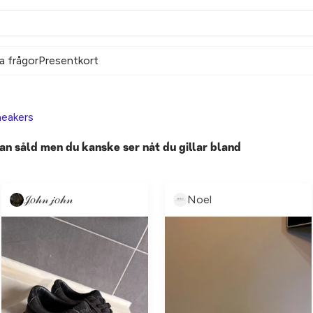
a frågor
Presentkort
eakers
an såld men du kanske ser nåt du gillar bland
𝒥𝑜𝒽𝓃 𝒿𝑜𝒽𝓃
Noel