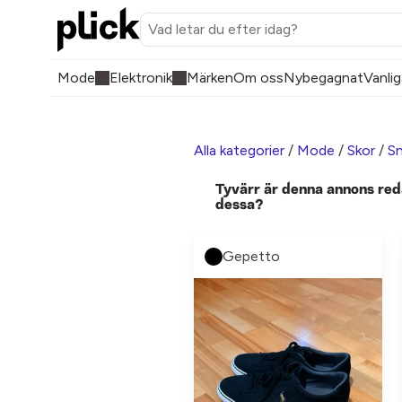
Mode
Elektronik
Märken
Om oss
Nybegagnat
Vanlig
Alla kategorier
/
Mode
/
Skor
/
Sn
Tyvärr är denna annons red
dessa?
Gepetto