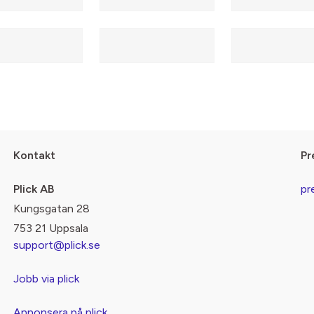
Kontakt
Pr
Plick AB
pr
Kungsgatan 28
753 21 Uppsala
support@plick.se
Jobb via plick
Annonsera på plick