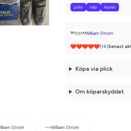
polo
ralp
lauren
William Ström
(14)
Senast akt
Köpa via plick
Om köparskyddet
illiam Ström
William Ström