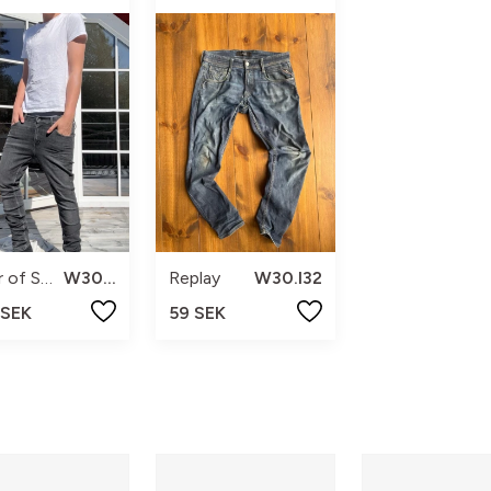
Tiger of Sweden
W30L32
Replay
W30.l32
 SEK
59 SEK