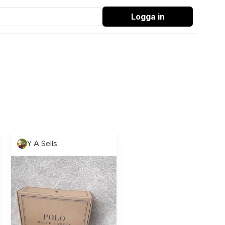
Logga in
Y A Sells