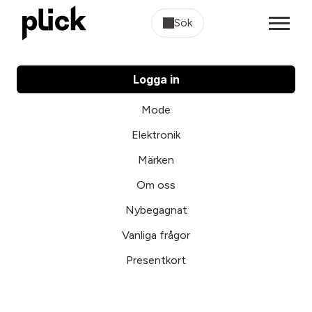
Sök
Logga in
Mode
Elektronik
Märken
Om oss
Nybegagnat
Vanliga frågor
Presentkort