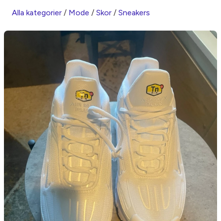
Alla kategorier
/
Mode
/
Skor
/
Sneakers