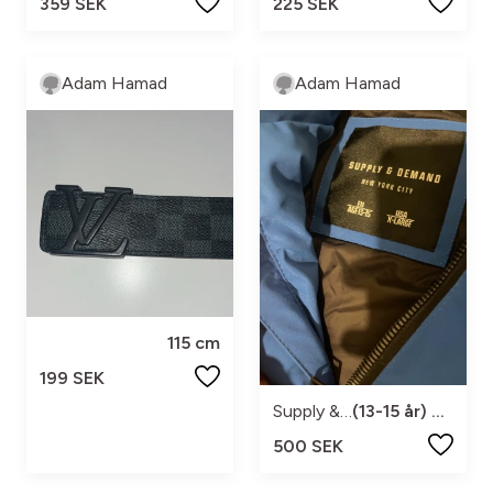
359 SEK
225 SEK
Adam Hamad
Adam Hamad
115 cm
199 SEK
Supply & Demand
(13-15 år) passar xs-s
500 SEK