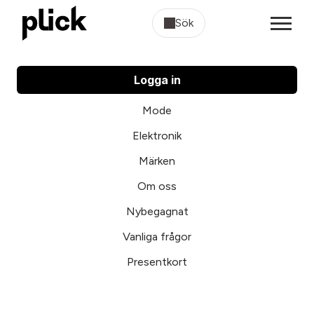
Sök
Logga in
Mode
Elektronik
Märken
Om oss
Nybegagnat
Vanliga frågor
Presentkort