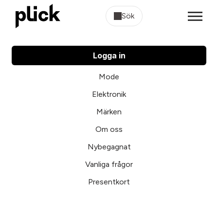
Sök
Logga in
Mode
Elektronik
Märken
Om oss
Nybegagnat
Vanliga frågor
Presentkort