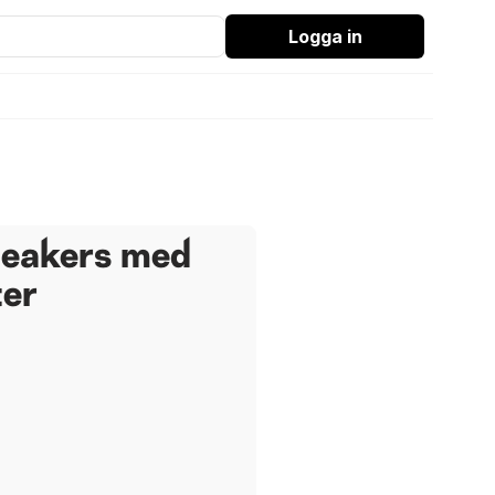
Logga in
neakers med
ter