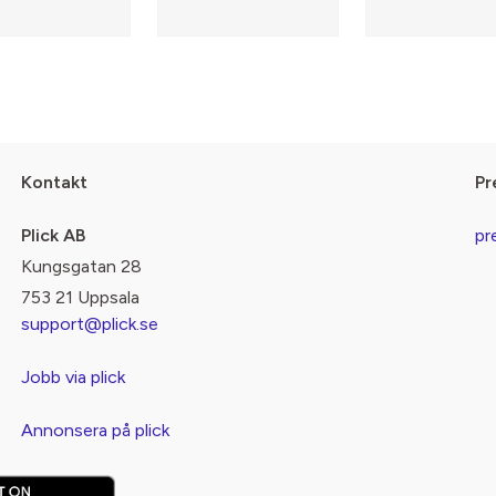
Kontakt
Pr
Plick AB
pr
Kungsgatan 28
753 21 Uppsala
support@plick.se
Jobb via plick
Annonsera på plick