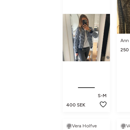
Ann 
250
S-M
400 SEK
Vera Holfve
V