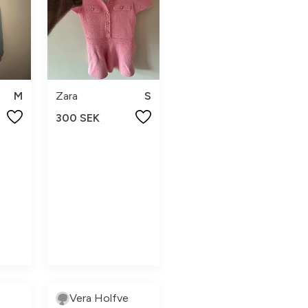
M
Zara
S
300 SEK
Vera Holfve