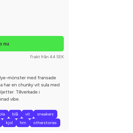
Frakt från 44 SEK
e-dye-mönster med fransade
na har en chunky vit sula med
etter. Tillverkade i
pnad vibe.
ola
blå
vit
sneakers
kjol
hm
otherstories