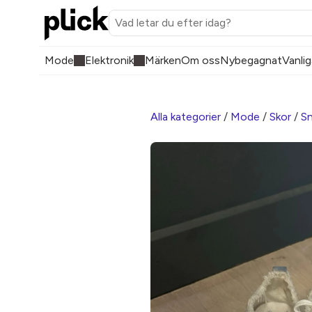
Mode
Elektronik
Märken
Om oss
Nybegagnat
Vanlig
Alla kategorier
/
Mode
/
Skor
/
Sn