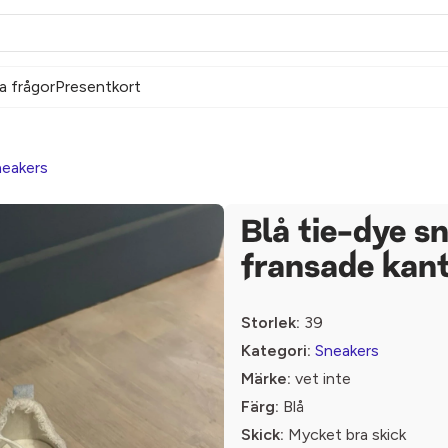
a frågor
Presentkort
eakers
Blå tie-dye s
fransade kan
Storlek:
39
Kategori:
Sneakers
Märke:
vet inte
Färg:
Blå
Skick:
Mycket bra skick