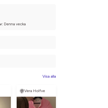
v:
Denna vecka
Visa alla
Vera Holfve