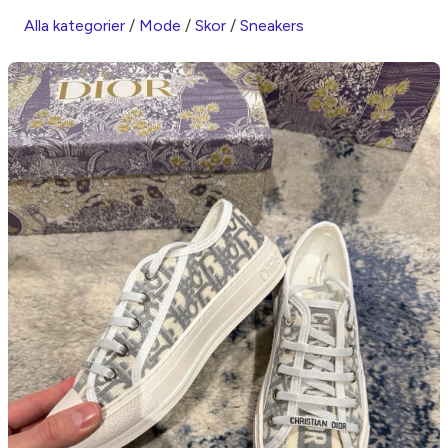
Alla kategorier
/
Mode
/
Skor
/
Sneakers