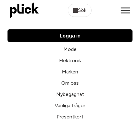
Sök
Logga in
Mode
Elektronik
Märken
Om oss
Nybegagnat
Vanliga frågor
Presentkort