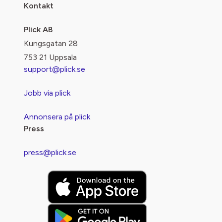
Kontakt
Plick AB
Kungsgatan 28
753 21 Uppsala
support@plick.se
Jobb via plick
Annonsera på plick
Press
press@plick.se