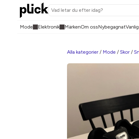
Mode
Elektronik
Märken
Om oss
Nybegagnat
Vanlig
Alla kategorier
/
Mode
/
Skor
/
Sn