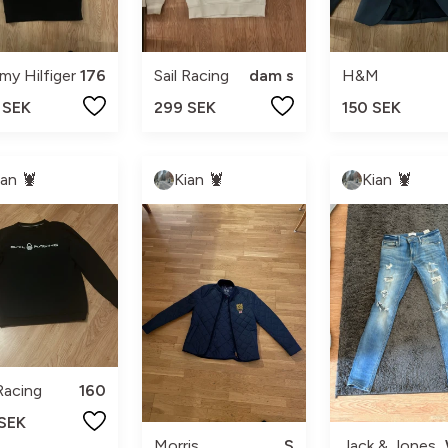
y Hilfiger
176
Sail Racing
dam s
H&M
 SEK
299 SEK
150 SEK
ian 🦞
Kian 🦞
Kian 🦞
 Racing
160
 SEK
Morris
S
Jack & Jones