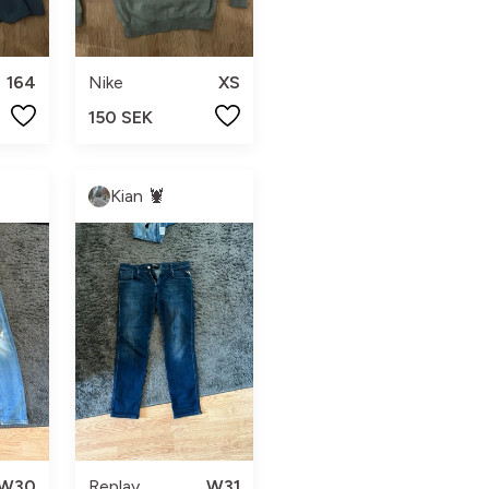
164
Nike
XS
150 SEK
Kian 🦞
W30
Replay
W31