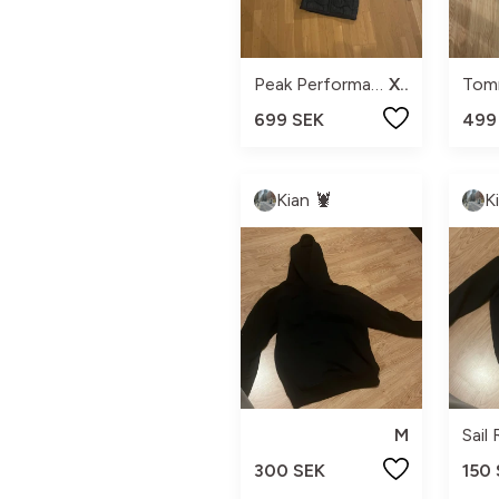
Peak Performance
XS
Tomm
699 SEK
499
Kian 🦞
K
M
Sail
300 SEK
150