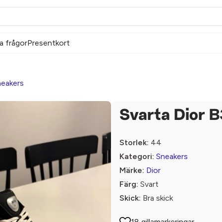
a frågor
Presentkort
eakers
Svarta Dior 
Storlek:
44
Kategori:
Sneakers
Märke:
Dior
Färg:
Svart
Skick:
Bra skick
18 gillamarkeringar