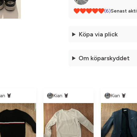
(6)
Senast akti
Köpa via plick
Om köparskyddet
ian 🦞
Kian 🦞
Kian 🦞