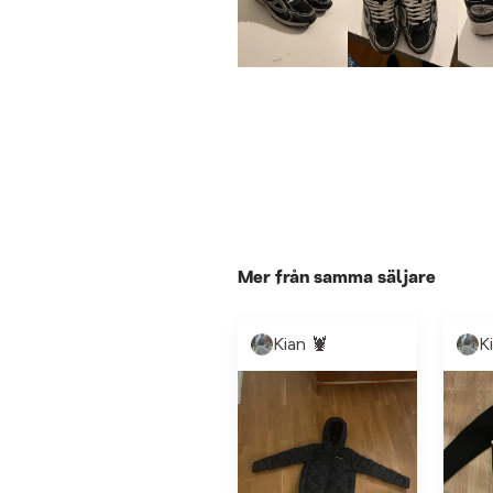
Mer från samma säljare
Kian 🦞
K