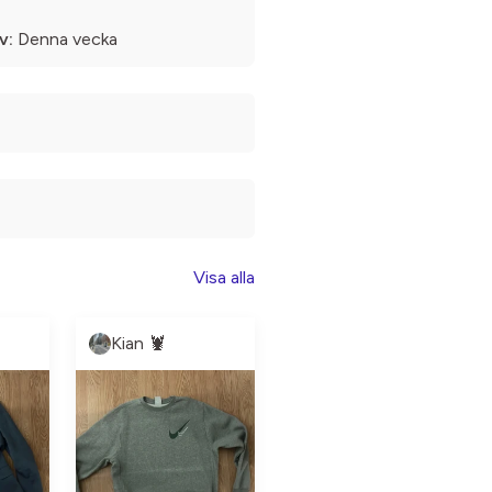
v:
Denna vecka
Visa alla
Kian 🦞