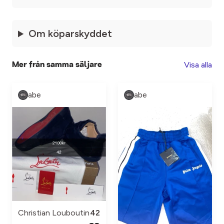
Om köparskyddet
Visa alla
Mer från samma säljare
abe
abe
Christian Louboutin
42