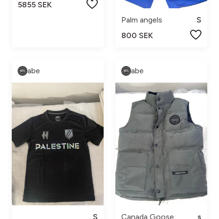
5855 SEK
Palm angels
S
800 SEK
abe
abe
S
Canada Goose
s