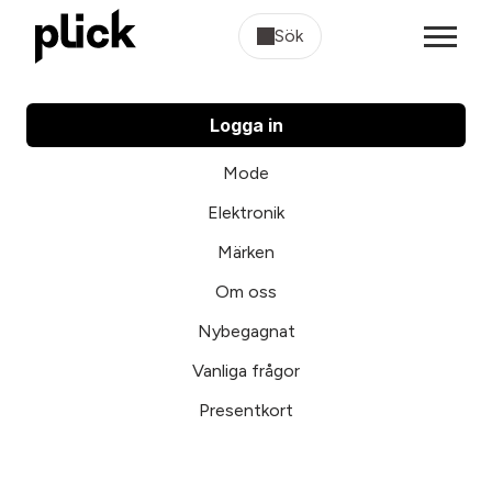
Sök
Logga in
Mode
Elektronik
Märken
Om oss
Nybegagnat
Vanliga frågor
Presentkort