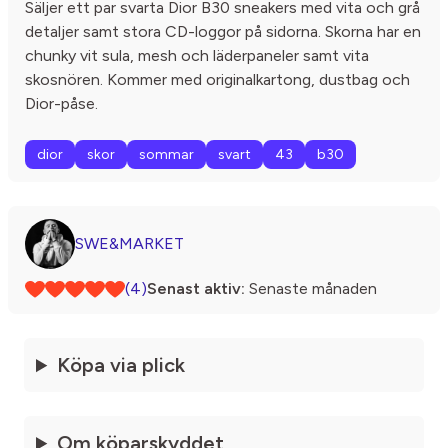
Säljer ett par svarta Dior B30 sneakers med vita och grå
detaljer samt stora CD-loggor på sidorna. Skorna har en
chunky vit sula, mesh och läderpaneler samt vita
skosnören. Kommer med originalkartong, dustbag och
Dior-påse.
dior
skor
sommar
svart
43
b30
SWE&MARKET
(4)
Senast aktiv:
Senaste månaden
Köpa via plick
Om köparskyddet