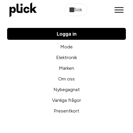
Sök
Logga in
Mode
Elektronik
Märken
Om oss
Nybegagnat
Vanliga frågor
Presentkort