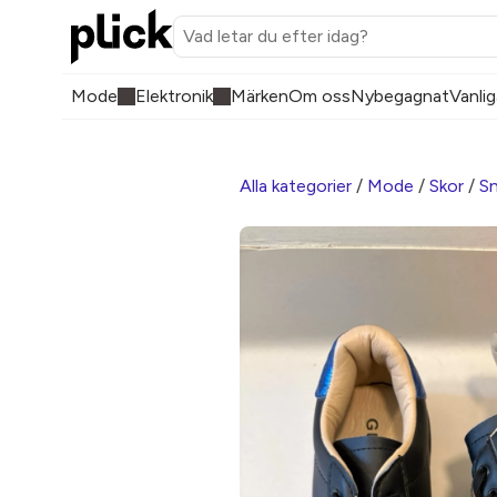
Mode
Elektronik
Märken
Om oss
Nybegagnat
Vanlig
Alla kategorier
/
Mode
/
Skor
/
Sn