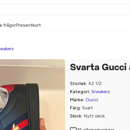
a frågor
Presentkort
eakers
Svarta Gucci 
Storlek:
42 1/2
Kategori:
Sneakers
Märke:
Gucci
Färg:
Svart
Skick:
Nytt skick
25 gillamarkeringar