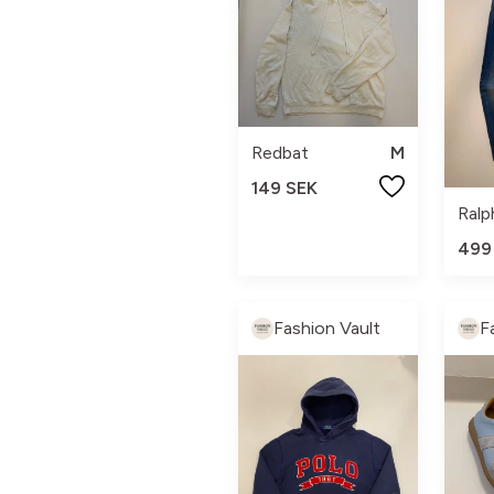
Redbat
M
149 SEK
Ralp
499
Fashion Vault
F