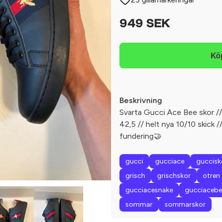
949 SEK
Beskrivning
Svarta Gucci Ace Bee skor // 
42,5 // helt nya 10/10 skick //
fundering🤝
gucci
gucciace
guccisk
grisch
grischskor
otren
gucciacesnake
gucciacebe
sommar
sommarskor