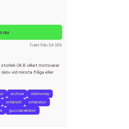
Frakt från 54 SEK
storlek Uk 8 vilket motsvarar
 skriv vid minsta fråga eller
or
archvie
oldmoney
ortenstil
ortenskor
e
gucciacekskor