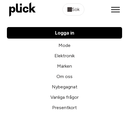
Sök
Logga in
Mode
Elektronik
Märken
Om oss
Nybegagnat
Vanliga frågor
Presentkort