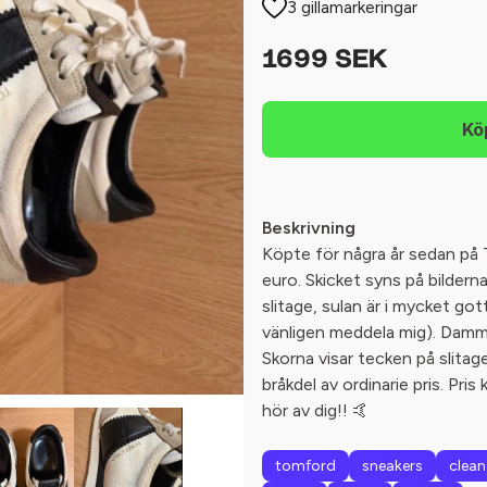
3 gillamarkeringar
1699 SEK
Beskrivning
Köpte för några år sedan på T
euro. Skicket syns på bildern
slitage, sulan är i mycket gott 
vänligen meddela mig). Dammp
Skorna visar tecken på slitage
bråkdel av ordinarie pris. Pris
hör av dig!! 🤙
tomford
sneakers
clean