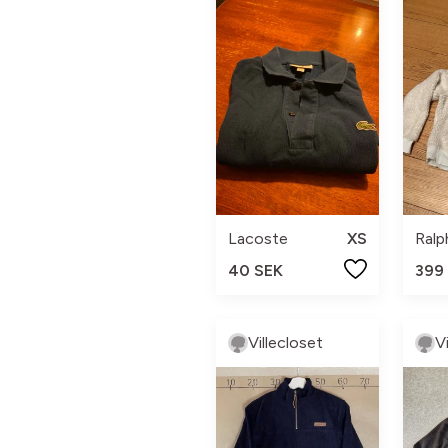
Lacoste
XS
Ralp
40 SEK
399
Villecloset
V