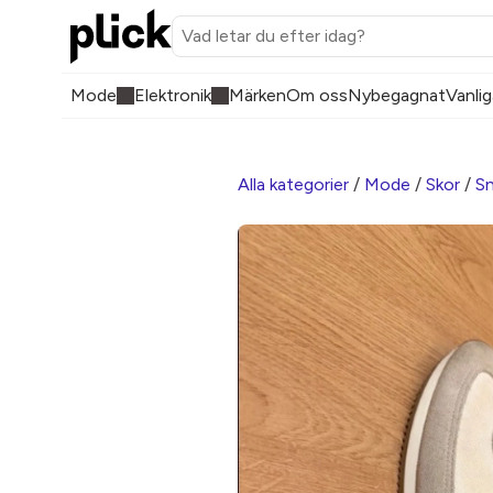
Mode
Elektronik
Märken
Om oss
Nybegagnat
Vanlig
Alla kategorier
/
Mode
/
Skor
/
Sn