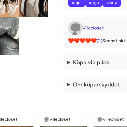
dojor
beiga
svarta
Villecloset
(2)
Senast akti
Köpa via plick
Om köparskyddet
illecloset
Villecloset
Villecloset