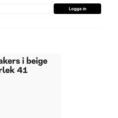
Logga in
kers i beige
rlek 41