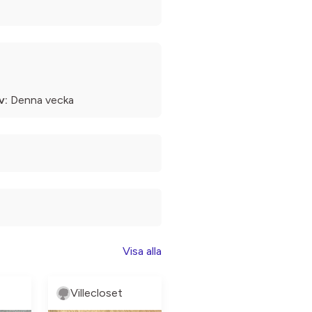
v:
Denna vecka
Visa alla
Villecloset