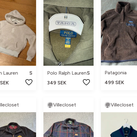
Patagonia
h Lauren
S
Polo Ralph Lauren
S
499 SEK
 SEK
349 SEK
illecloset
Villecloset
Villecloset