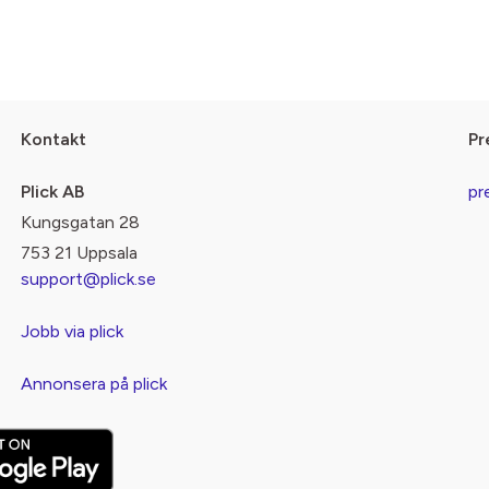
Kontakt
Pr
Plick AB
pr
Kungsgatan 28
753 21 Uppsala
support@plick.se
Jobb via plick
Annonsera på plick