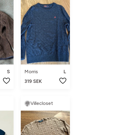
S
Morris
L
319 SEK
Villecloset