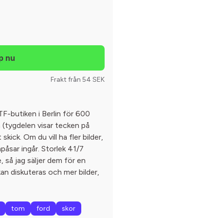
Frakt från 54 SEK
F-butiken i Berlin för 600
a (tygdelen visar tecken på
skick. Om du vill ha fler bilder,
åsar ingår. Storlek 41/7
, så jag säljer dem för en
 kan diskuteras och mer bilder,
tom
ford
skor