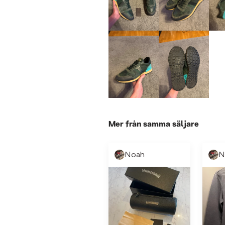
Mer från samma säljare
Noah
N