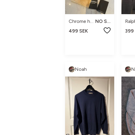
Chrome hearts
NO SIZE
Ralp
499 SEK
399
Noah
N