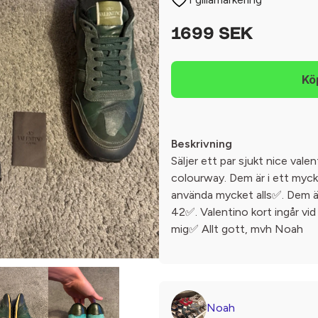
1699 SEK
Beskrivning
Säljer ett par sjukt nice vale
colourway. Dem är i ett mycke
använda mycket alls✅. Dem är
42✅. Valentino kort ingår v
mig✅ Allt gott, mvh Noah
Noah