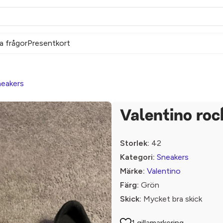
a frågor
Presentkort
eakers
Valentino ro
Storlek:
42
Kategori:
Sneakers
Märke:
Valentino
Färg:
Grön
Skick:
Mycket bra skick
1 gillamarkering