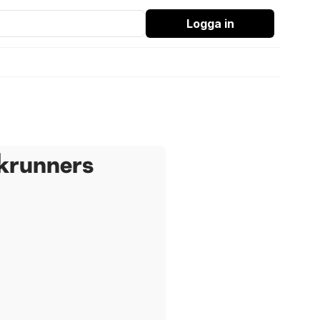
Logga in
ckrunners