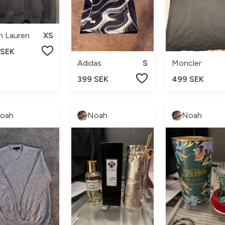
h Lauren
XS
 SEK
Adidas
S
Moncler
399 SEK
499 SEK
oah
Noah
Noah