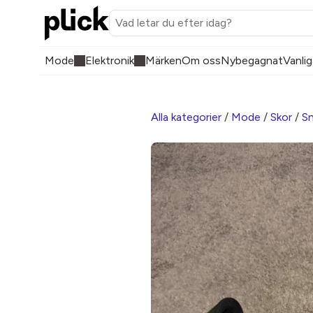
Mode
Elektronik
Märken
Om oss
Nybegagnat
Vanlig
Alla kategorier
/
Mode
/
Skor
/
Sn