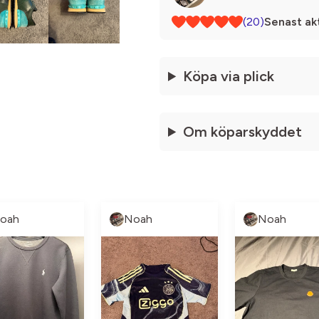
(20)
Senast akt
Köpa via plick
Om köparskyddet
oah
Noah
Noah