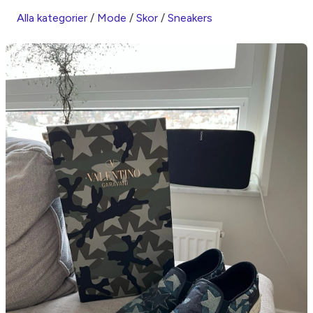
Alla kategorier
/
Mode
/
Skor
/
Sneakers