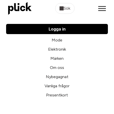
Sök
Logga in
Mode
Elektronik
Märken
Om oss
Nybegagnat
Vanliga frågor
Presentkort