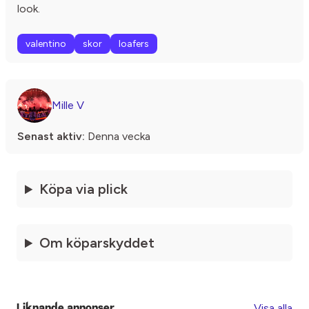
look.
valentino
skor
loafers
Mille V
Senast aktiv:
Denna vecka
Köpa via plick
Om köparskyddet
Visa alla
Liknande annonser