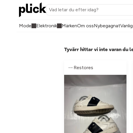
Mode
Elektronik
Märken
Om oss
Nybegagnat
Vanlig
Tyvärr hittar vi inte varan du l
Restores