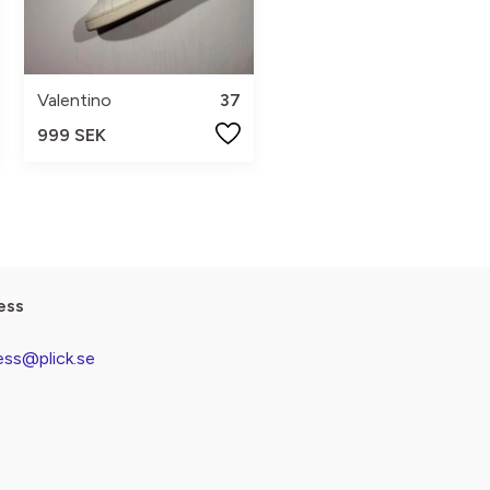
Valentino
37
999 SEK
ess
ess@plick.se