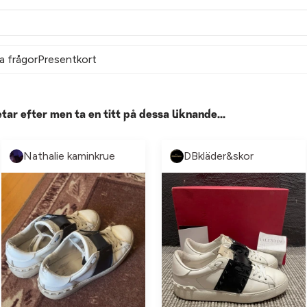
a frågor
Presentkort
etar efter men ta en titt på dessa liknande...
Nathalie kaminkrue
DBkläder&skor