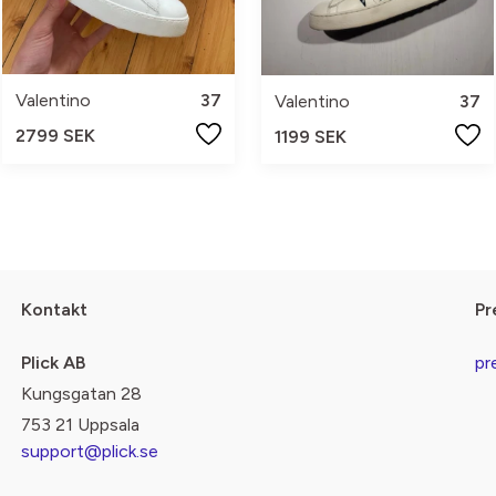
Valentino
37
Valentino
37
2799 SEK
1199 SEK
Kontakt
Pr
Plick AB
pr
Kungsgatan 28
753 21 Uppsala
support@plick.se