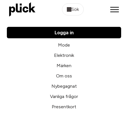
Sök
Logga in
Mode
Elektronik
Märken
Om oss
Nybegagnat
Vanliga frågor
Presentkort