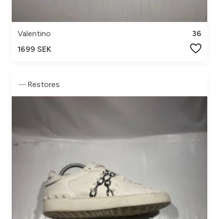
Valentino
36
1699 SEK
Restores