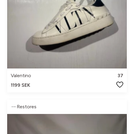
Valentino
37
1199 SEK
Restores