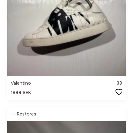
Valentino
39
1899 SEK
Restores