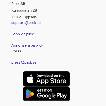
Plick AB
Kungsgatan 28
753 21 Uppsala
support@plick.se
Jobb via plick
Annonsera på plick
Press
press@plick.se