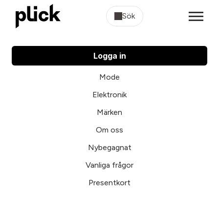
Sök
Logga in
Mode
Elektronik
Märken
Om oss
Nybegagnat
Vanliga frågor
Presentkort