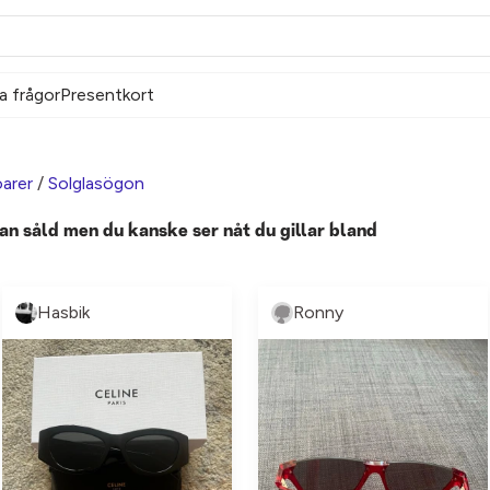
a frågor
Presentkort
arer
/
Solglasögon
an såld men du kanske ser nåt du gillar bland
Hasbik
Ronny