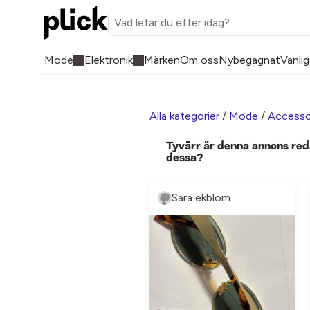
Mode
Elektronik
Märken
Om oss
Nybegagnat
Vanlig
Alla kategorier
/
Mode
/
Accesso
Tyvärr är denna annons red
dessa?
Sara ekblom