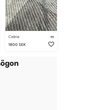
Celine
m
1800 SEK
sögon