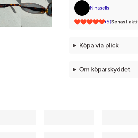
Ninasells
(5)
Senast akti
Köpa via plick
Om köparskyddet