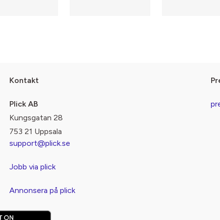
Kontakt
Pr
Plick AB
pr
Kungsgatan 28
753 21 Uppsala
support@plick.se
Jobb via plick
Annonsera på plick