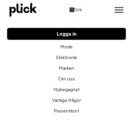
Sök
Logga in
Mode
Elektronik
Märken
Om oss
Nybegagnat
Vanliga frågor
Presentkort